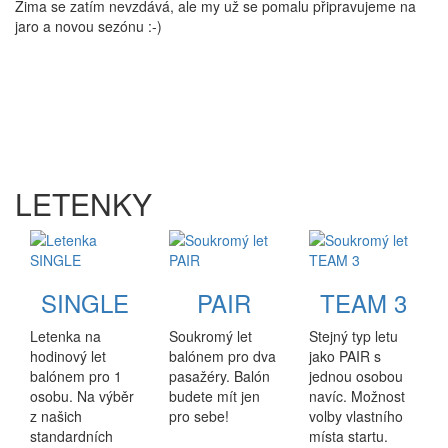
Zima se zatím nevzdává, ale my už se pomalu připravujeme na
jaro a novou sezónu :-)
LETENKY
SINGLE
PAIR
TEAM 3
Letenka na
Soukromý let
Stejný typ letu
hodinový let
balónem pro dva
jako PAIR s
balónem pro 1
pasažéry. Balón
jednou osobou
osobu. Na výběr
budete mít jen
navíc. Možnost
z našich
pro sebe!
volby vlastního
standardních
místa startu.