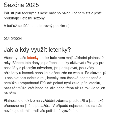
Sezóna 2025
Pár střípků focených z koše našeho balónu během stále ještě
probíhající letošní sezóny...
A teď už se těšíme na barevný podzim :-)
03/12/2024
Jak a kdy využít letenky?
Všechny naše
letenky
na
let balonem
mají základní platnost 2
roky. Během této doby je potřeba letenky aktivovat (Pokyny pro
pasažéry s přesným návodem, jak postupovat, jsou vždy
přiloženy u letenek nebo ke stažení zde na webu). Po aktivaci již
u nás platnost nehraje roli, letenky jsou časově neomezené a
nemůžou propadnout! Příklad: pokud nyní zakoupíte letenku,
pasažér může letět hned na jaře nebo třeba až za rok. Je to jen
na něm.
Platnost letenek lze na vyžádání zdarma prodloužit a jsou také
přenosné na jiného pasažéra. V případě nejasností se na nás
neváhejte obrátit, rádi vše potřebné vysvětlíme.