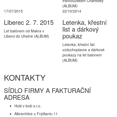
francouzském Chambley
(ALBUM)
17/07/2015
22/10/2014
Liberec 2. 7. 2015
Letenka, křestní
list a dárkový
Let balónem od Makra v
poukaz
Liberci do Uhelné
(ALBUM)
Letenka, křestní list
vzduchoplavce a dárkové
poukazy na let balonem
(ALBUM)
KONTAKTY
SÍDLO FIRMY A FAKTURAČNÍ
ADRESA
Hoši v koši s.r.o.
Albrechtice u Frýdlantu 11