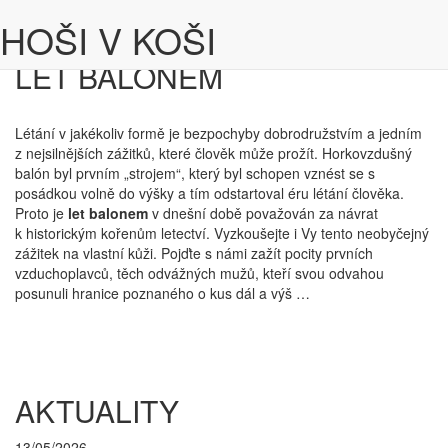
VOLEJTE:
+420 725 813 306
HOŠI V KOŠI
LET BALÓNEM
Létání v jakékoliv formě je bezpochyby dobrodružstvím a jedním
z nejsilnějších zážitků, které člověk může prožít. Horkovzdušný
balón byl prvním „strojem“, který byl schopen vznést se s
posádkou volně do výšky a tím odstartoval éru létání člověka.
Proto je
let balonem
v dnešní době považován za návrat
k historickým kořenům letectví. Vyzkoušejte i Vy tento neobyčejný
zážitek na vlastní kůži. Pojďte s námi zažít pocity prvních
vzduchoplavců, těch odvážných mužů, kteří svou odvahou
posunuli hranice poznaného o kus dál a výš …
AKTUALITY
13/05/2026