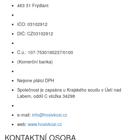
463 31 Frýdlant
IČO: 03102912
DIČ: CZ03102912
Č.ú.: 107-7530190237/0100
(Komerční banka)
Nejsme plátci DPH
Společnost je zapsána u Krajského soudu v Ústí nad
Labem, oddíl C vložka 34298
e-mail:
info@hosivkosi.cz
web:
www.hosivkosi.cz
KONTAKTNÍ OSOBA